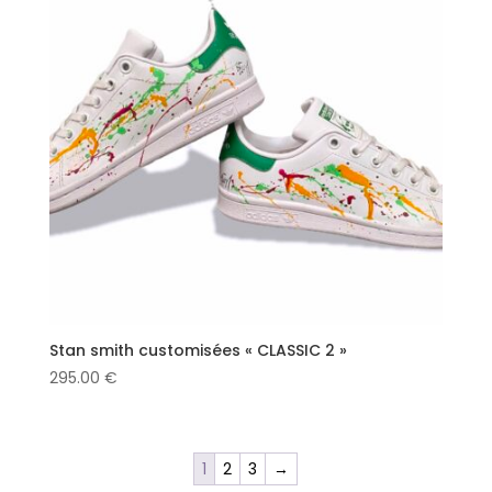
Stan smith customisées « CLASSIC 2 »
295.00
€
1
2
3
→