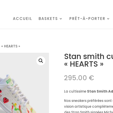
ACCUEIL
BASKETS
PRÊT-À-PORTER
 « HEARTS »
Stan smith 
« HEARTS »
295.00
€
La cultissime
Stan Smith A
Nos sneakers préférées sont 
vision artistique complètem
des Stan Smith signées Mich