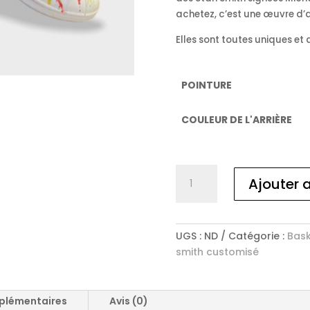
achetez, c’est une œuvre d’a
Elles sont toutes uniques et d
POINTURE
COULEUR DE L'ARRIÈRE
quantité
Ajouter 
de
Stan
smith
customisées
UGS :
ND
Catégorie :
Bask
"HEARTS"
smith customisé
plémentaires
Avis (0)