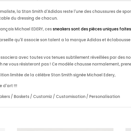
imaliste, la Stan Smith d'Adidas reste l'une des chaussures de sport
itable du dressing de chacun.
 français Michael EDERY, ces
sneakers sont des pièces uniques faites
Marseille qu'il associe son talent a la marque Adidas et éclabous
ssociera avec toutes vos tenues subtilement réveillées par des not
 ne vous résisteront pas ! Ce modèle chausse normalement, prenez 
ition limitée de la célèbre Stan Smith signée Michael Edery,
 d'art !!!
akers / Baskets / Customiz / Customisation / Personalisation