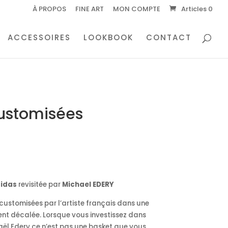
À PROPOS
FINE ART
MON COMPTE
Articles 0
ACCESSOIRES
LOOKBOOK
CONTACT
customisées
didas
revisitée par
Michael EDERY
customisées par l’artiste français dans une
ent décalée. Lorsque vous investissez dans
aël Edery ce n’est pas une basket que vous