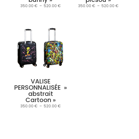
Plage
Plage
350.00
€
–
520.00
€
350.00
€
–
520.00
€
de
de
prix :
prix :
350.00 €
350.00 €
à
à
520.00 €
520.00 €
VALISE
PERSONNALISÉE »
abstrait
Cartoon »
Plage
350.00
€
–
520.00
€
de
prix :
350.00 €
à
520.00 €