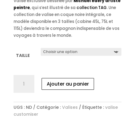
520.00 €
Valise exclusive dessinée par
Michael edery artiste
peintre
, qui s’est illustré de sa
collection TAG
. Une
collection de valise en coque noire intégrale, ce
modèle disponible en 3 tailles (cabine 45L, 75L et
115L) deviendra le compagnon indispensable de vos
voyages à travers le monde.
TAILLE
quantité
Ajouter au panier
de
VALISE
PERSONNALISÉE
"Abstrait
UGS :
ND
Catégorie :
Valises
Étiquette :
valise
Looney
customiser
Tunes
Taz"