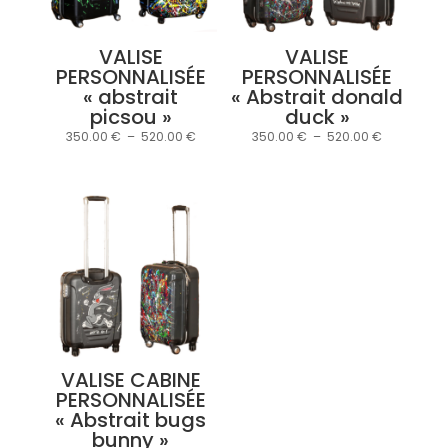
VALISE
VALISE
PERSONNALISÉE
PERSONNALISÉE
« abstrait
« Abstrait donald
picsou »
duck »
Plage
Plage
350.00
€
–
520.00
€
350.00
€
–
520.00
€
de
de
prix :
prix :
350.00 €
350.00 €
à
à
520.00 €
520.00 €
VALISE CABINE
PERSONNALISÉE
« Abstrait bugs
bunny »