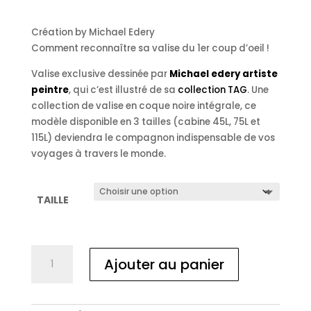
de
prix :
Création by Michael Edery
350.00 €
Comment reconnaître sa valise du 1er coup d’oeil !
à
520.00 €
Valise exclusive dessinée par
Michael edery artiste
peintre
, qui c’est illustré de sa
collection TAG
. Une
collection de valise en coque noire intégrale, ce
modèle disponible en 3 tailles (cabine 45L, 75L et
115L) deviendra le compagnon indispensable de vos
voyages à travers le monde.
TAILLE
quantité
Ajouter au panier
de
VALISE
PERSONNALISÉE