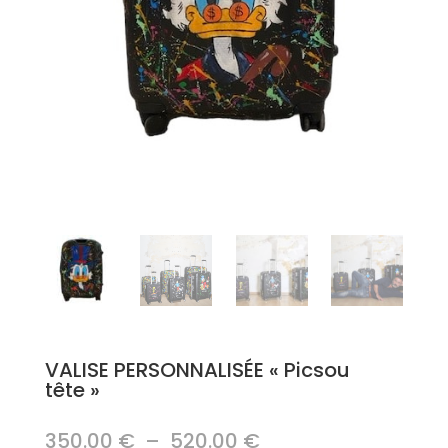
VALISE PERSONNALISÉE « Picsou
tête »
Plage
350.00
€
–
520.00
€