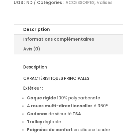
"Picsou
UGS :
ND
Catégories :
ACCESSOIRES
,
Valises
tête"
Description
Informations complémentaires
Avis (0)
Description
CARACTÉRISTIQUES PRINCIPALES
Extérieur :
Coque rigide
100% polycarbonate
4
roues multi-directionnelles
à 360°
Cadenas
de sécurité
TSA
Trolley
réglable
Poignées de confort
en silicone tendre