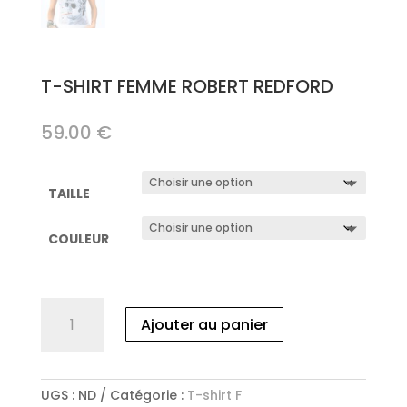
T-SHIRT FEMME ROBERT REDFORD
59.00
€
TAILLE
COULEUR
quantité
Ajouter au panier
de
T-
SHIRT
FEMME
UGS :
ND
Catégorie :
T-shirt F