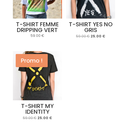
T-SHIRT FEMME
T-SHIRT YES NO
DRIPPING VERT
GRIS
Le
Le
59.00
€
59.00
€
25.00
€
prix
prix
initial
actuel
était :
est :
59.00 €.
25.00 €.
Promo !
T-SHIRT MY
IDENTITY
Le
Le
59.00
€
25.00
€
prix
prix