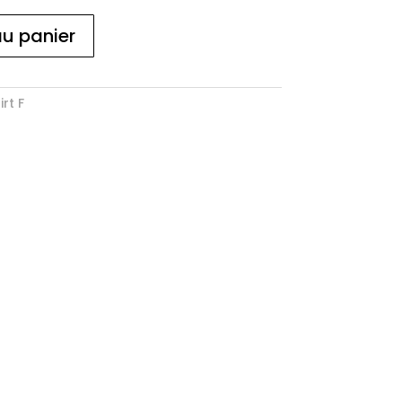
au panier
rt F