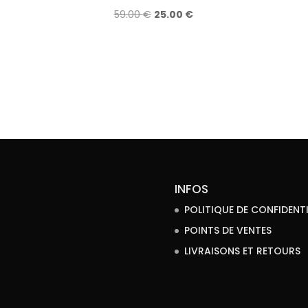
Le
Le
59.00
€
25.00
€
prix
prix
initial
actuel
était :
est :
59.00 €.
25.00 €.
INFOS
POLITIQUE DE CONFIDENTI
POINTS DE VENTES
LIVRAISONS ET RETOURS