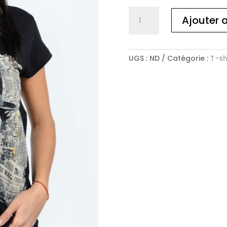
quantité
Ajouter 
de
T-
SHIRT
FEMME
UGS :
ND
Catégorie :
T-shi
CHARLIE
CHAPLIN