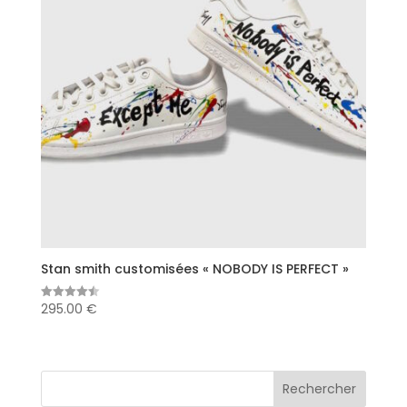
Stan smith customisées « NOBODY IS PERFECT »
295.00
€
Note
4.50
sur 5