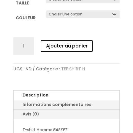
TAILLE
COULEUR
quantité
Ajouter au panier
de
T-
SHIRT
HOMME
UGS :
ND
Catégorie :
TEE SHIRT H
BASKET
Description
Informations complémentaires
Avis (0)
T-shirt Homme
BASKET